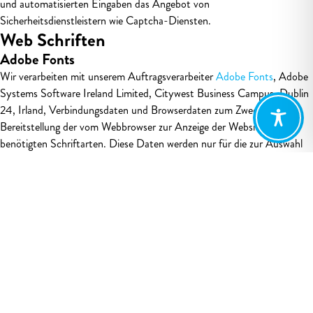
und automatisierten Eingaben das Angebot von
Sicherheitsdienstleistern wie Captcha-Diensten.
Web Schriften
Adobe Fonts
Wir verarbeiten mit unserem Auftragsverarbeiter
Adobe Fonts
, Adobe
Systems Software Ireland Limited, Citywest Business Campus, Dublin
24, Irland, Verbindungsdaten und Browserdaten zum Zweck der
Bereitstellung der vom Webbrowser zur Anzeige der Website
benötigten Schriftarten. Diese Daten werden nur für die zur Auswahl
und Übermittlung der Schriftarten benötigte Dauer verarbeitet.
Die Rechtsgrundlage für die Datenverarbeitung ist das berechtigte
Interesse (unbedingte technische Notwendigkeit zur Bereitstellung und
Auslieferung des von Ihnen durch Ihren Aufruf ausdrücklich
gewünschten Dienstes “Website”) gemäß Art. 6 Abs. 1 lit. f DSGVO.
Soweit durch Adobe Fonts eine weitergehende eigenständige
Verarbeitung der Daten erfolgt, ist Adobe Fonts dafür alleinige
Verantwortliche. Details finden Sie in der
Datenschutzerklärung
von
Adobe Fonts.
Font Awesome